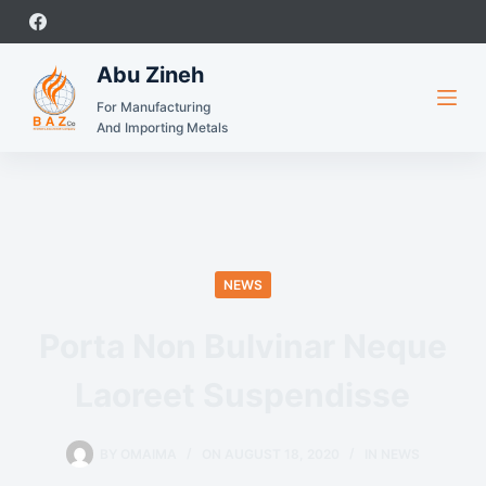
Abu Zineh
For Manufacturing
And Importing Metals
NEWS
Porta Non Bulvinar Neque
Laoreet Suspendisse
BY
OMAIMA
ON
AUGUST 18, 2020
IN
NEWS